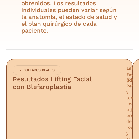
obtenidos. Los resultados
individuales pueden variar según
la anatomía, el estado de salud y
el plan quirúrgico de cada
paciente.
Liftin
RESULTADOS REALES
Facial
Resultados Lifting Facial
(Riti
con Blefaroplastía
Repos
y
tensa
los
tejido
profu
del
rostro
y