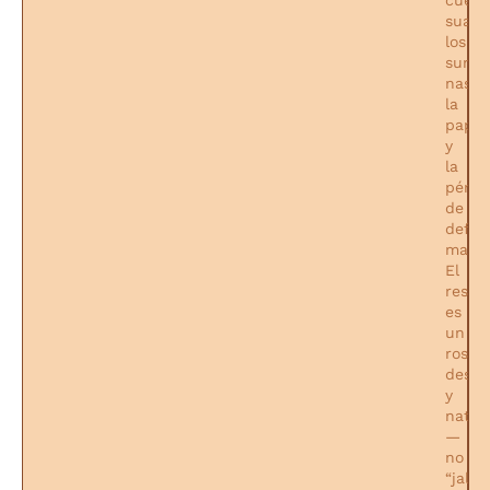
cuello
suavi
los
surco
nasola
la
papa
y
la
pérdi
de
defini
mandi
El
resul
es
un
rostro
desca
y
natur
—
no
“jalad