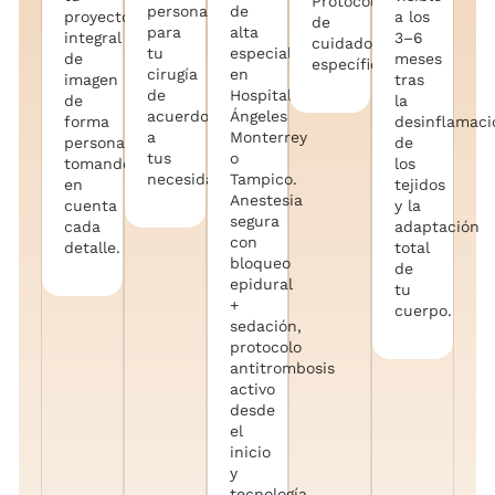
Protocolo
personalizada
de
proyecto
a los
de
para
alta
integral
3–6
cuidados
tu
especialidad
de
meses
específico.
cirugía
en
imagen
tras
de
Hospital
de
la
acuerdo
Ángeles
forma
desinflamaci
a
Monterrey
personalizada,
de
tus
o
tomando
los
necesidades.
Tampico.
en
tejidos
Anestesia
cuenta
y la
segura
cada
adaptación
con
detalle.
total
bloqueo
de
epidural
tu
+
cuerpo.
sedación,
protocolo
antitrombosis
activo
desde
el
inicio
y
tecnología