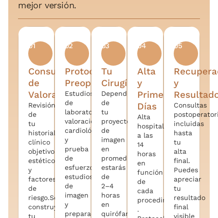
mejor versión.
01
02
03
04
05
Consulta
Protocolo
Tu
Alta
Recupera
de
Preoperatorio
Cirugía
y
y
Valoración
Primeros
Resultad
Estudios
Dependiendo
de
de
Días
Revisión
Consultas
laboratorio,
tu
de
postoperator
Alta
valoración
proyecto
tu
incluidas
hospitalaria
cardiológica
de
historial
hasta
a las
y
imagen
clínico
tu
14
prueba
en
objetivos
alta
horas
de
promedio
estéticos
final.
en
esfuerzo,
estarás
y
Puedes
función
estudios
de
factores
apreciar
de
de
2–4
de
tu
cada
imagen
horas
riesgo.Se
resultado
procedimiento
y
en
construye
final
.
preparación
quirófano
tu
visible